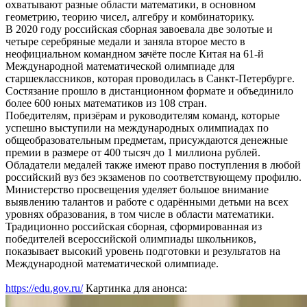
охватывают разные области математики, в основном
геометрию, теорию чисел, алгебру и комбинаторику.
В 2020 году российская сборная завоевала две золотые и
четыре серебряные медали и заняла второе место в
неофициальном командном зачёте после Китая на 61-й
Международной математической олимпиаде для
старшеклассников, которая проводилась в Санкт-Петербурге.
Состязание прошло в дистанционном формате и объединило
более 600 юных математиков из 108 стран.
Победителям, призёрам и руководителям команд, которые
успешно выступили на международных олимпиадах по
общеобразовательным предметам, присуждаются денежные
премии в размере от 400 тысяч до 1 миллиона рублей.
Обладатели медалей также имеют право поступления в любой
российский вуз без экзаменов по соответствующему профилю.
Министерство просвещения уделяет большое внимание
выявлению талантов и работе с одарёнными детьми на всех
уровнях образования, в том числе в области математики.
Традиционно российская сборная, сформированная из
победителей всероссийской олимпиады школьников,
показывает высокий уровень подготовки и результатов на
Международной математической олимпиаде.
https://edu.gov.ru/
Картинка для анонса: