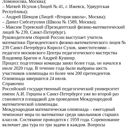
Ломоносова, Москва);
– Матвей Исупов (Лицей № 41, г. Ижевск, Удмуртская
Республика);
– Андрей Шевцов (Лицей «Вторая школа», Москва);
– Данил Сибгатуллин (Школа № 1589, Москва);
– Максим Туревский (Президентский физико-математический
лицей № 239, Санкт-Петербург).
Руководителем сборной России выступает учитель
математики Президентского физико-математического лицея №
239 Санкт-Петербурга Кирилл Сухов, заместителями –
педагоги московского Центра педагогического мастерства
Владимир Брагин и Андрей Кушнир.
Процесс подготовки команды занял более года, он начался в
июле 2020 года. В течение года были выбраны шесть
участников олимпиады из более чем 200 претендентов.
Олимпиада завершится 24 июля.
Справочно
Российский государственный педагогический университет
имени А.И. Герцена в Санкт-Петербурге уже во второй раз
становится площадкой для проведения Международной
математической олимпиады.
Международная математическая олимпиада – ежегодный
чемпионат мира по математике среди школьников старших
классов. Состязание проводится с 1959 года. Соревнование
включает два тура по три задачи в каждом. Вопросы