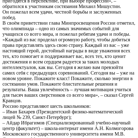
пригодятся в перспективе, при выборе профессии», –
обратился к участникам состязания Михаил Мишустин.
Он пожелал всем удачи, честной борьбы и заслуженных
побед.
В своём приветствии глава Минпросвещения России отметил,
что олимпиада – одно из самых значимых событий для
учащихся со всего мира, и пожелал ребятам удачи и победы.
«Каждый из вас проделал огромную работу, чтобы добиться
права представлять здесь свою страну. Каждый из вас – уже
настоящий герой, достойный награды в виде уважения всех
тех, кто помогает и поддерживает вас, всех тех, кто ценит
достижения и всем сердцем радуется за таких молодых
интеллектуалов, как вы. Сегодня я желаю вам превзойти
самих себя с предыдущих соревнований. Сегодня вы – уже на
новом уровне. Покажите класс! Покажите, сколько энергии в
состязании умов. Покажите блистательные решения и
результаты. Ваша увлечённость – лучшая мотивация учиться
для тысяч ваших сверстников со всего мира», – сказал Сергей
Кравцов.
Россию представляют шесть школьников:
– Иван Бахарев (Президентский физико-математический
лицей № 239, Санкт-Петербург);
– Айдар Ибрагимов (Специализированный учебно-научный
центр (факультет) – школа-интернат имени А.Н. Колмогорова
Московского государственного университета имени М.В.