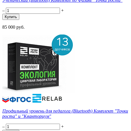
Ученический (Bluetooth) Комплект по Физике "Точки роста"
–
+
85 000 руб.
Профильный уровень для педагога (Bluetooth) Комплект "Точки
роста" и "Кванториум"
–
+