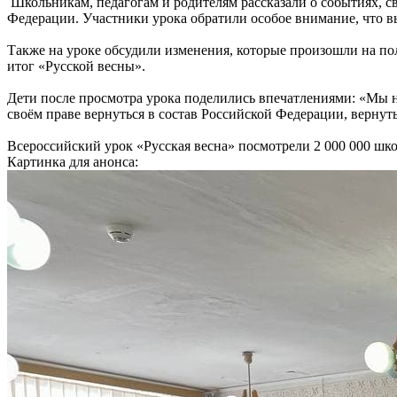
Школьникам, педагогам и родителям рассказали о событиях, с
Федерации. Участники урока обратили особое внимание, что в
Также на уроке обсудили изменения, которые произошли на пол
итог «Русской весны».
Дети после просмотра урока поделились впечатлениями: «Мы н
своём праве вернуться в состав Российской Федерации, вернуть
Всероссийский урок «Русская весна» посмотрели 2 000 000 шк
Картинка для анонса: