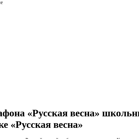
ие
афона «Русская весна» школь
ке «Русская весна»