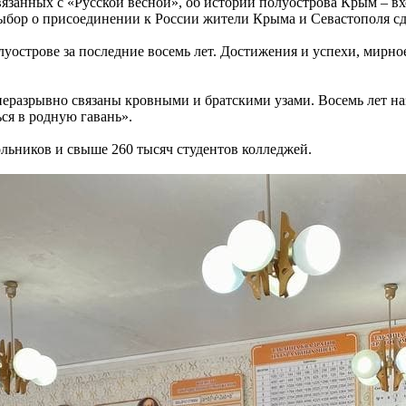
вязанных с «Русской весной», об истории полуострова Крым – в
ыбор о присоединении к России жители Крыма и Севастополя сде
уострове за последние восемь лет. Достижения и успехи, мирное
еразрывно связаны кровными и братскими узами. Восемь лет на
ся в родную гавань».
ольников и свыше 260 тысяч студентов колледжей.