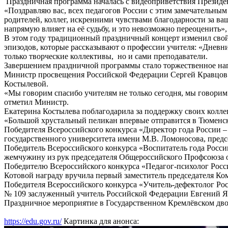
Праздничная программа началась с видеоприветствия Презид
«Поздравляю вас, всех педагогов России с этим замечательн
родителей, коллег, искренними чувствами благодарности за ваш б
напрямую влияет на её судьбу, и это невозможно переоценить», 
В этом году традиционный праздничный концерт изменил свой 
эпизодов, которые рассказывают о профессии учителя: «Днев
только творческие коллективы, но и сами преподаватели.
Завершением праздничной программы стало торжественное на
Министр просвещения Российской Федерации Сергей Кравцов в
Костылевой.
«Мы говорим спасибо учителям не только сегодня, мы говорим 
отметил Министр.
Екатерина Костылева поблагодарила за поддержку своих коллег
«Большой хрустальный пеликан впервые отправится в Тюменскую
Победителя Всероссийского конкурса «Директор года России 
государственного университета имени М.В. Ломоносова, пред
Победитель Всероссийского конкурса «Воспитатель года Росси
жемчужину из рук председателя Общероссийского Профсоюза 
Победителю Всероссийского конкурса «Педагог-психолог Росс
Котовой награду вручила первый заместитель председателя Ко
Победителя Всероссийского конкурса «Учитель-дефектолог Ро
№ 109 заслуженный учитель Российской Федерации Евгений Я
Праздничное мероприятие в Государственном Кремлёвском двор
https://edu.gov.ru/
Картинка для анонса: