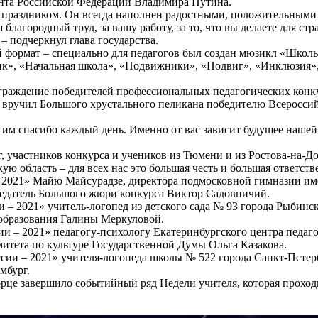
ента Российской Федерации Владимира Путина.
ым праздником. Он всегда наполнен радостными, положительным
лагородный труд, за вашу работу, за то, что вы делаете для стра
– подчеркнул глава государства.
формат – специально для педагогов был создан мюзикл «Школьн
ник», «Начальная школа», «Подвижники», «Подвиг», «Инклюзия»
граждение победителей профессиональных педагогических конк
ручил Большого хрустального пеликана победителю Всероссийс
им спасибо каждый день. Именно от вас зависит будущее нашей 
, участников конкурса и учеников из Тюмени и из Ростова-на-Д
 область – для всех нас это большая честь и большая ответстве
– 2021» Майю Майсурадзе, директора подмосковной гимназии им
седатель Большого жюри конкурса Виктор Садовничий.
и – 2021» учитель-логопед из детского сада № 93 города Рыбин
образования Галины Меркуловой.
ии – 2021» педагогу-психологу Екатеринбургского центра педа
митета по культуре Государственной Думы Ольга Казакова.
ссии – 2021» учителя-логопеда школы № 522 города Санкт-Пете
мбург.
це завершило событийный ряд Недели учителя, которая проходил