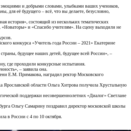
и эмоциями и добрыми словами, улыбками ваших учеников,
ны, для её будущего – всё, что вы делаете, безусловно,
ая история», состоящий из нескольких тематических
, «Новаторы» и «Спасибо учителям». На сцену выходили не
урсов.
кого конкурса «Учитель года России – 2021» Екатерине
страны, будущее наших детей, будущее всей России», –
ону, где проходили конкурсные испытания.
нность», – заявила она.
ени Е.М. Примакова, наградил ректор Московского
ска Ярославской области Ольга Хитрова получила Хрустальную
гогической поддержки несовершеннолетних «Диалог» Светлане
рбурга Ольгу Самарину поздравил директор московской школы
а в России с 4 по 10 октября.