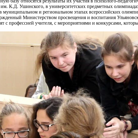
ую базу относятся результаты их участия в психолого-педагоги
им. К.Д. Ушинского, в университетских предметных олимпиадах
в муниципальном и региональном этапах всероссийских олимпи
ержденный Министерством просвещения и воспитания Ульяновск
ят с профессией учителя, с мероприятиями и конкурсами, котор