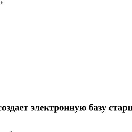
ие
создает электронную базу стар