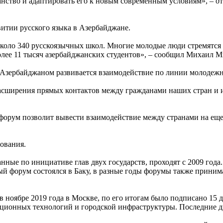
анство и адаптировать его к новым современным условиям», – 
витии русского языка в Азербайджане.
 около 340 русскоязычных школ. Многие молодые люди стремятся
более 11 тысяч азербайджанских студентов», – сообщил Михаил 
и Азербайджаном развивается взаимодействие по линии молодеж
асширения прямых контактов между гражданами наших стран и и
 форум позволит вывести взаимодействие между странами на еще
ования.
ные по инициативе глав двух государств, проходят с 2009 год
й форум состоялся в Баку, в разные годы форумы также принима
ноябре 2019 года в Москве, по его итогам было подписано 15 д
ционных технологий и городской инфраструктуры. Последние дв