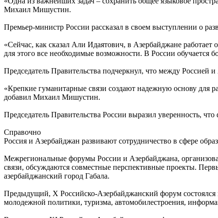
«Одна из важнейших задач – сохранить общее языковое простр
Михаил Мишустин.
Премьер-министр России рассказал в своем выступлении о раз
«Сейчас, как сказал Али Идаятович, в Азербайджане работает
для этого все необходимые возможности. В России обучается 
Председатель Правительства подчеркнул, что между Россией 
«Крепкие гуманитарные связи создают надежную основу для р
добавил Михаил Мишустин.
Председатель Правительства России выразил уверенность, что
Справочно
Россия и Азербайджан развивают сотрудничество в сфере образ
Межрегиональные форумы России и Азербайджана, организован
связи, обсуждаются совместные перспективные проекты. Первы
азербайджанский город Габала.
Предыдущий, X Российско-Азербайджанский форум состоялся в 
молодежной политики, туризма, автомобилестроения, информа