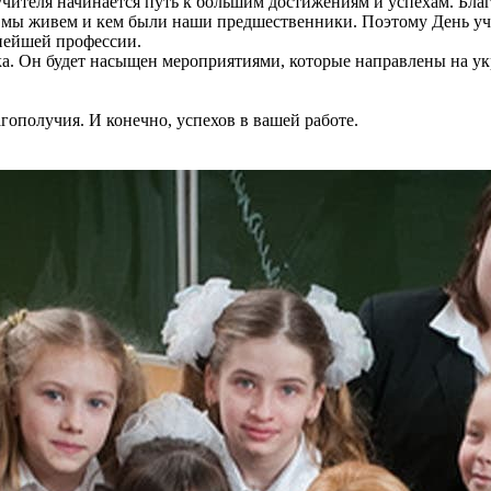
ителя начинается путь к большим достижениям и успехам. Благод
 мы живем и кем были наши предшественники. Поэтому День учи
жнейшей профессии.
ка. Он будет насыщен мероприятиями, которые направлены на ук
агополучия. И конечно, успехов в вашей работе.