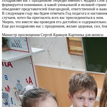
Поздравляю вас с праздником! Нередко именно с мудрых слов уч
формируется понимание, в какой уникальной и великой стране
объединяет представителей благородной, ответственной и ва
В следующем году мы будем отмечать Год педагога и наставни
случаем, хотел бы пригласить всех вас присоединиться к ним.
Уверен, что вместе мы проведем его достойно и содержательно.
Еще раз поздравляю вас с праздником, желаю здоровья, сил, бл
Министр просвещения Сергей Кравцов Картинка для анонса: