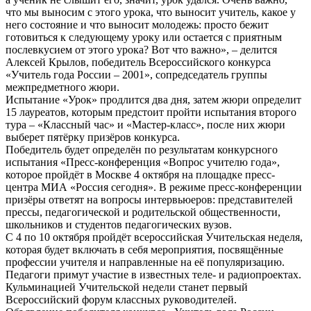
что мы выносим с этого урока, что выносит учитель, какое у
него состояние и что выносит молодежь: просто бежит
готовиться к следующему уроку или остается с приятным
послевкусием от этого урока? Вот что важно», – делится
Алексей Крылов, победитель Всероссийского конкурса
«Учитель года России – 2001», сопредседатель группы
межпредметного жюри.
Испытание «Урок» продлится два дня, затем жюри определит
15 лауреатов, которым предстоит пройти испытания второго
тура – «Классный час» и «Мастер-класс», после них жюри
выберет пятёрку призёров конкурса.
Победитель будет определён по результатам конкурсного
испытания «Пресс-конференция «Вопрос учителю года»,
которое пройдёт в Москве 4 октября на площадке пресс-
центра МИА «Россия сегодня». В режиме пресс-конференции
призёры ответят на вопросы интервьюеров: представителей
прессы, педагогической и родительской общественности,
школьников и студентов педагогических вузов.
С 4 по 10 октября пройдёт всероссийская Учительская неделя,
которая будет включать в себя мероприятия, посвящённые
профессии учителя и направленные на её популяризацию.
Педагоги примут участие в известных теле- и радиопроектах.
Кульминацией Учительской недели станет первый
Всероссийский форум классных руководителей.