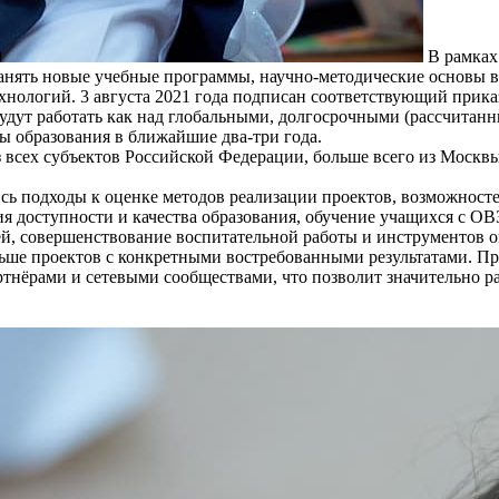
В рамках
ранять новые учебные программы, научно-методические основы 
ехнологий. 3 августа 2021 года подписан соответствующий прик
ут работать как над глобальными, долгосрочными (рассчитанным
ы образования в ближайшие два-три года.
 всех субъектов Российской Федерации, больше всего из Москвы
ь подходы к оценке методов реализации проектов, возможносте
я доступности и качества образования, обучение учащихся с О
, совершенствование воспитательной работы и инструментов оце
ьше проектов с конкретными востребованными результатами. Пр
тнёрами и сетевыми сообществами, что позволит значительно р