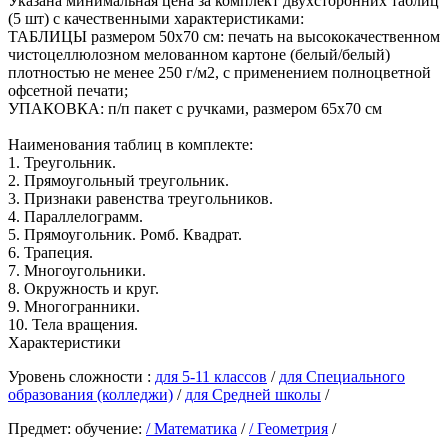
Указана минимальная цена за комплект двухсторонних таблиц
(5 шт) с качественными характеристиками:
ТАБЛИЦЫ размером 50х70 см: печать на высококачественном
чистоцеллюлозном мелованном картоне (белый/белый)
плотностью не менее 250 г/м2, с применением полноцветной
офсетной печати;
УПАКОВКА: п/п пакет с ручками, размером 65х70 см
Наименования таблиц в комплекте:
1. Треугольник.
2. Прямоугольный треугольник.
3. Признаки равенства треугольников.
4. Параллелограмм.
5. Прямоугольник. Ромб. Квадрат.
6. Трапеция.
7. Многоугольники.
8. Окружность и круг.
9. Многогранники.
10. Тела вращения.
Характеристики
Уровень сложности :
для 5-11 классов
/
для Специального
образования (колледжи)
/
для Средней школы
/
Предмет: обучение:
/ Математика
/
/ Геометрия
/