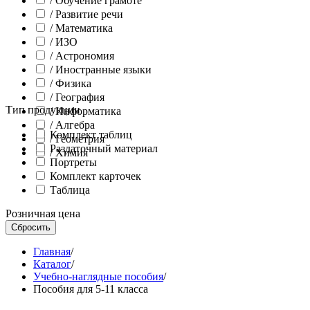
/ Обучение грамоте
/ Развитие речи
/ Математика
/ ИЗО
/ Астрономия
/ Иностранные языки
/ Физика
/ География
Тип продукции
/ Информатика
/ Алгебра
Комплект таблиц
/ Геометрия
Раздаточный материал
/ Химия
Портреты
Комплект карточек
Таблица
Розничная цена
Главная
/
Каталог
/
Учебно-наглядные пособия
/
Пособия для 5-11 класса