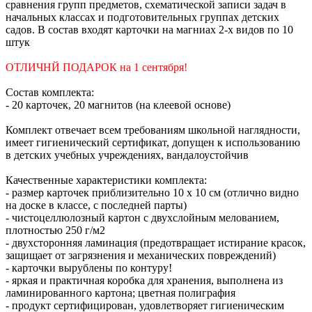
сравнения групп предметов, схематической записи задач в
начальных классах и подготовительных группах детских
садов. В состав входят карточки на магниах 2-х видов по 10
штук
ОТЛИЧНЙ ПОДАРОК на 1 сентября!
Состав комплекта:
- 20 карточек, 20 магнитов (на клеевой основе)
Комплект отвечает всем требованиям школьной наглядности,
имеет гигиенический сертификат, допущен к использованию
в детских учебных учреждениях, вандалоустойчив
Качественные характеристики комплекта:
- размер карточек приблизительно 10 х 10 см (отлично видно
на доске в классе, с последней парты)
- чистоцеллюлозный картон с двухслойным мелованием,
плотностью 250 г/м2
- двухсторонняя ламинация (предотвращает истирание красок,
защищает от загрязнения и механических повреждений)
- карточки вырублены по контуру!
- яркая и практичная коробка для хранения, выполнена из
ламинированного картона; цветная полиграфия
- продукт сертифицирован, удовлетворяет гигиеническим