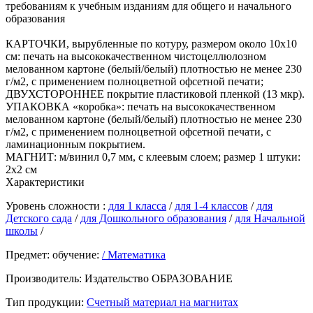
требованиям к учебным изданиям для общего и начального
образования
КАРТОЧКИ, вырубленные по котуру, размером около 10х10
см: печать на высококачественном чистоцеллюлозном
мелованном картоне (белый/белый) плотностью не менее 230
г/м2, с применением полноцветной офсетной печати;
ДВУХСТОРОННЕЕ покрытие пластиковой пленкой (13 мкр).
УПАКОВКА «коробка»: печать на высококачественном
мелованном картоне (белый/белый) плотностью не менее 230
г/м2, с применением полноцветной офсетной печати, с
ламинационным покрытием.
МАГНИТ: м/винил 0,7 мм, с клеевым слоем; размер 1 штуки:
2х2 см
Характеристики
Уровень сложности :
для 1 класса
/
для 1-4 классов
/
для
Детского сада
/
для Дошкольного образования
/
для Начальной
школы
/
Предмет: обучение:
/ Математика
Производитель:
Издательство ОБРАЗОВАНИЕ
Тип продукции:
Счетный материал на магнитах