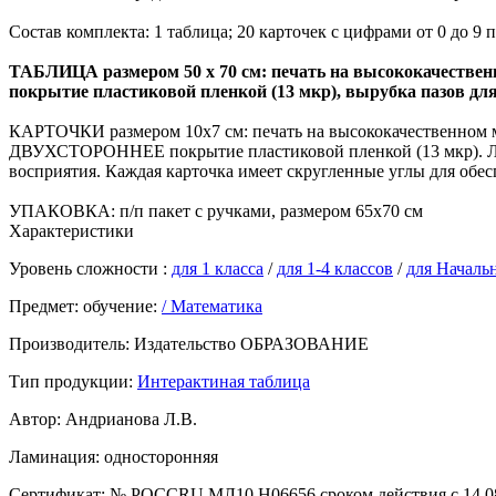
Состав комплекта: 1 таблица; 20 карточек с цифрами от 0 до 9 
ТАБЛИЦА размером 50 х 70 см: печать на высококачественн
покрытие пластиковой пленкой (13 мкр), вырубка пазов дл
КАРТОЧКИ размером 10х7 см: печать на высококачественном м
ДВУХСТОРОННЕЕ покрытие пластиковой пленкой (13 мкр). Лиц
восприятия. Каждая карточка имеет скругленные углы для обе
УПАКОВКА: п/п пакет с ручками, размером 65х70 см
Характеристики
Уровень сложности :
для 1 класса
/
для 1-4 классов
/
для Началь
Предмет: обучение:
/ Математика
Производитель:
Издательство ОБРАЗОВАНИЕ
Тип продукции:
Интерактиная таблица
Автор:
Андрианова Л.В.
Ламинация:
односторонняя
Сертификат:
№ РОССRU.МЛ10.Н06656 сроком действия с 14.08.