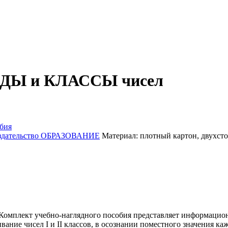
РЯДЫ и КЛАССЫ чисел
бия
здательство ОБРАЗОВАНИЕ
Материал:
плотный картон, двухст
 Комплект учебно-наглядного пособия представляет информацио
ивание чисел I и II классов, в осознании поместного значения к