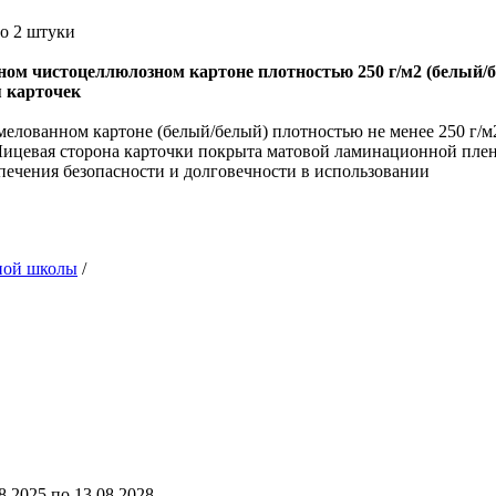
по 2 штуки
ом чистоцеллюлозном картоне плотностью 250 г/м2 (белый/б
я карточек
елованном картоне (белый/белый) плотностью не менее 250 г/м
евая сторона карточки покрыта матовой ламинационной пленк
спечения безопасности и долговечности в использовании
ной школы
/
2025 по 13.08.2028