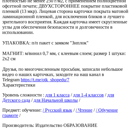
плотностью не менее 250 г/м2, с применением полноцветной
офсетной печати; ДВУХСТОРОННЕЕ покрытие пластиковой
пленкой (13 мкр). Лицевая сторона карточки покрыта матовой
ламинационной пленкой, для исключения бликов и лучшего
зрительного восприятия. Каждая карточка имеет скругленные
углы для обеспечения безопасности и долговечности в
использовании.
УПАКОВКА: п/п пакет с замком "Зиплок"
МАГНИТ: м/винил 0,7 мм, с клеевым слоем; размер 1 штуки:
2х2 см
Друзья, по многочисленным просьбам, записали небольшое
видео о наших карточках, заходите на наш канал в
Telegram
https://t.me/otk_shopedu/7
Характеристики
Уровень сложности :
для 1 класса
/
для 1-4 классов
/
для
Детского сада
/
для Начальной школы
/
Предмет: обучение:
/ Русский язык
/
/ Чтение
/
/ Обучение
грамоте
/
Производитель:
Издательство ОБРАЗОВАНИЕ